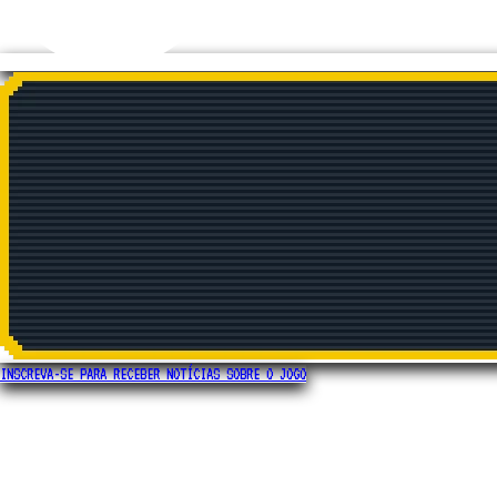
INSCREVA-SE PARA RECEBER NOTÍCIAS SOBRE O JOGO
RACCOIN
é um jogo de montagem de baralhos estilo roguelike no qual você
combina moedas especiais com itens poderosos para ativar combos mais que
satisfatórios. Empilhe torres brilhantes, gire a roda da sorte e agite a
máquina até caírem todas as moedas.